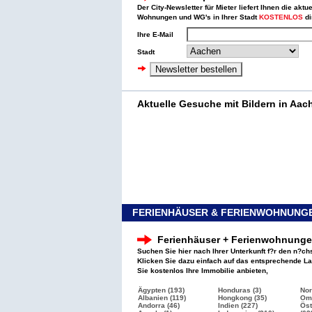
Der City-Newsletter für Mieter liefert Ihnen die aktu
Wohnungen und WG's in Ihrer Stadt
KOSTENLOS
di
Ihre E-Mail
Stadt
Aktuelle Gesuche mit Bildern in Aac
FERIENHÄUSER & FERIENWOHNUNGE
Ferienhäuser + Ferienwohnung
Suchen Sie hier nach Ihrer Unterkunft f?r den n?ch
Klicken Sie dazu einfach auf das entsprechende L
Sie kostenlos Ihre Immobilie anbieten,
Ägypten (193)
Honduras (3)
Nor
Albanien (119)
Hongkong (35)
Oma
Andorra (46)
Indien (227)
Öst