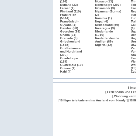
(116)
Monaco (13)
Tri
Estland (33)
Montenegro (207)
Tob
Färöer (1)
Mosambik (3)
Tsc
Finnland (119)
Myanmar (Burma)
Rep
Frankreich
(2)
Tun
(5544)
Namibia (1)
Tür
Französisch-
Nepal (6)
Tur
Guyana (1)
Neuseeland (50)
Cai
Gambia (50)
Nicaragua (3)
(4)
Georgien (38)
Niederlande
Uga
Ghana (21)
(1010)
Ukr
Grenada (6)
Niederländische
Ung
Griechenland
Antillen (89)
Uru
(1545)
Nigeria (12)
US
Großbritannien
Ven
und Nordirland
Ver
(306)
Ara
Guadeloupe
Emi
(119)
Vie
Guatemala (10)
Wei
Guinea (1)
(15
Haiti (4)
Zyp
[ Imp
[ Ferienhaus und Fe
[ Wohnung verm
[ Billiger telefonieren ins Ausland vom Handy ]
[ Bil
Wohnung
Wohnung
Gesuch
Wohnungen