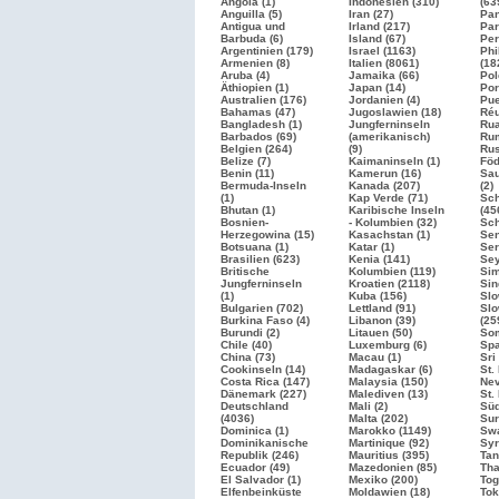
Angola (1)
Indonesien (310)
(63
Anguilla (5)
Iran (27)
Pan
Antigua und
Irland (217)
Par
Barbuda (6)
Island (67)
Per
Argentinien (179)
Israel
(1163)
Phi
Armenien (8)
Italien
(8061)
(18
Aruba (4)
Jamaika (66)
Pol
Äthiopien (1)
Japan (14)
Por
Australien (176)
Jordanien (4)
Pue
Bahamas (47)
Jugoslawien (18)
Réu
Bangladesh (1)
Jungferninseln
Rua
Barbados (69)
(amerikanisch)
Rum
Belgien (264)
(9)
Ru
Belize (7)
Kaimaninseln (1)
Föd
Benin (11)
Kamerun (16)
Sau
Bermuda-Inseln
Kanada (207)
(2)
(1)
Kap Verde (71)
Sc
Bhutan (1)
Karibische Inseln
(45
Bosnien-
- Kolumbien (32)
Sch
Herzegowina (15)
Kasachstan (1)
Sen
Botsuana (1)
Katar (1)
Ser
Brasilien
(623)
Kenia (141)
Sey
Britische
Kolumbien (119)
Sim
Jungferninseln
Kroatien
(2118)
Sin
(1)
Kuba (156)
Slo
Bulgarien
(702)
Lettland (91)
Slo
Burkina Faso (4)
Libanon (39)
(25
Burundi (2)
Litauen (50)
Som
Chile (40)
Luxemburg (6)
Sp
China (73)
Macau (1)
Sri
Cookinseln (14)
Madagaskar (6)
St.
Costa Rica (147)
Malaysia (150)
Nev
Dänemark (227)
Malediven (13)
St.
Deutschland
Mali (2)
Süd
(4036)
Malta (202)
Sur
Dominica (1)
Marokko
(1149)
Swa
Dominikanische
Martinique (92)
Syr
Republik (246)
Mauritius (395)
Tan
Ecuador (49)
Mazedonien (85)
Tha
El Salvador (1)
Mexiko (200)
Tog
Elfenbeinküste
Moldawien (18)
Tok